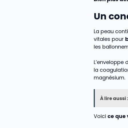
Un conc
La peau conti
vitales pour
b
les ballonnem
L’enveloppe d
la coagulatio
magnésium.
À lire aussi :
Voici
ce que