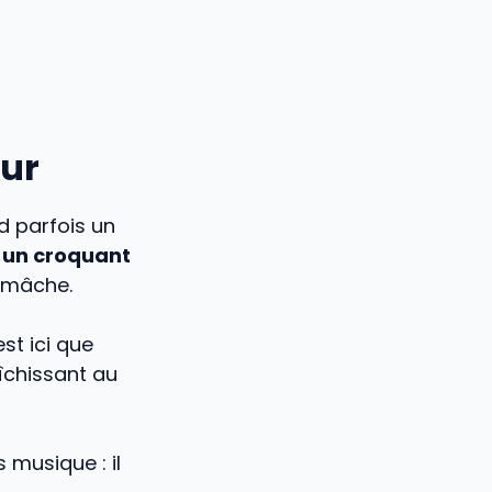
eur
d parfois un
 un croquant
r mâche.
st ici que
aîchissant au
musique : il