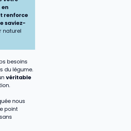
s en
t renforce
Le saviez-
r naturel
vos besoins
es du légume.
 un
véritable
ion.
rquée nous
e point
sans