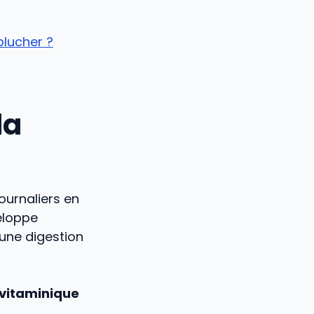
plucher ?
la
urnaliers en
eloppe
 une digestion
 vitaminique