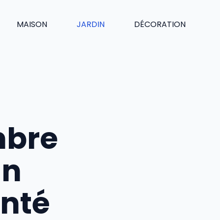
MAISON
JARDIN
DÉCORATION
mbre
un
anté