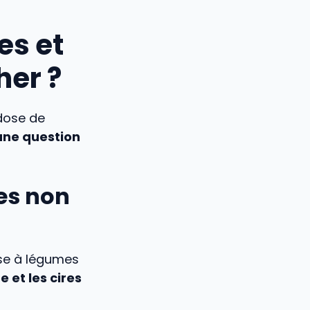
es et
her ?
 dose de
une question
pes non
sse à légumes
e et les cires