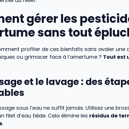
tiel du relief.
nt gérer les pesticid
rtume sans tout épluc
omment profiter de ces bienfaits sans avaler une
miques ou grimacer face à l’amertume ?
Tout est 
sage et le lavage : des éta
ables
sage sous l’eau ne suffit jamais. Utilisez une bro
n filet d’eau tiède. Cela élimine les
résidus de terr
s
.