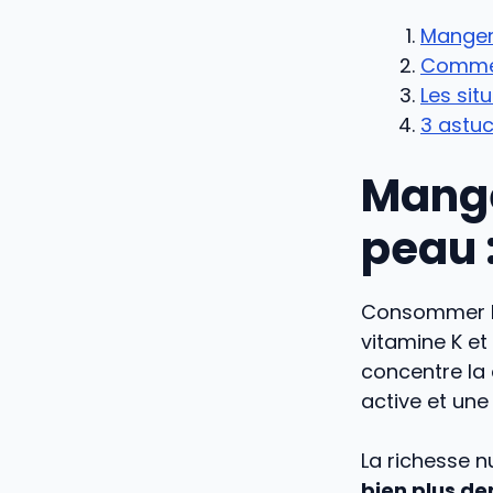
Manger
Comment
Les sit
3 astuc
Mange
peau 
Consommer la
vitamine K et
concentre la 
active et une
La richesse n
bien plus de