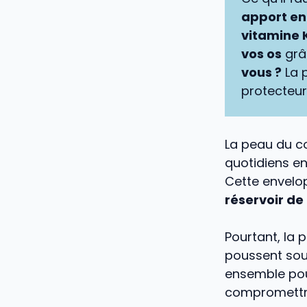
apport en 
vitamine 
vos os
grâ
vous ?
La p
protecteur
La peau du c
quotidiens en
Cette envelop
réservoir de
Pourtant, la
poussent souv
ensemble po
compromettre 