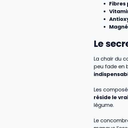
Fibres 
Vitami
Antiox
Magnés
Le secr
La chair du 
peu fade en 
indispensab
Les composés 
réside le vra
légume.
Le concombre