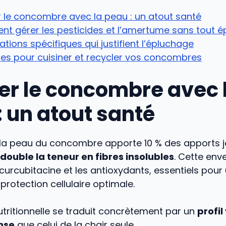
 le concombre avec la peau : un atout santé
 gérer les pesticides et l’amertume sans tout é
uations spécifiques qui justifient l’épluchage
es pour cuisiner et recycler vos concombres
r le concombre avec 
: un atout santé
 peau du concombre apporte 10 % des apports jo
double la teneur en fibres insolubles
. Cette env
curcubitacine et les antioxydants, essentiels pour
 protection cellulaire optimale.
utritionnelle se traduit concrètement par un
profil
nse
que celui de la chair seule.