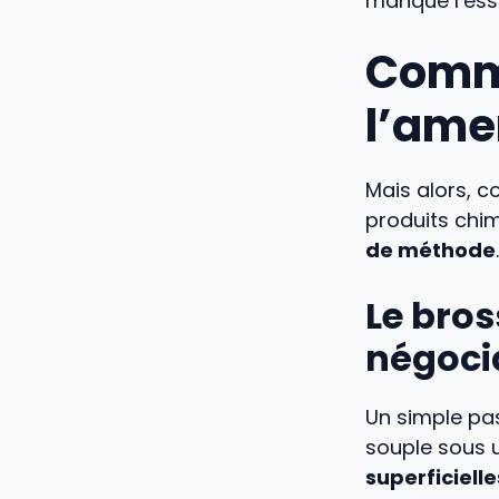
manque l’essen
Comme
l’ame
Mais alors, c
produits chi
de méthode
.
Le bros
négoci
Un simple pas
souple sous u
superficielle