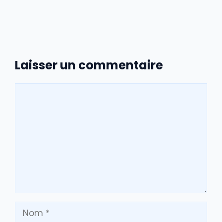
Laisser un commentaire
Commentaire
Nom