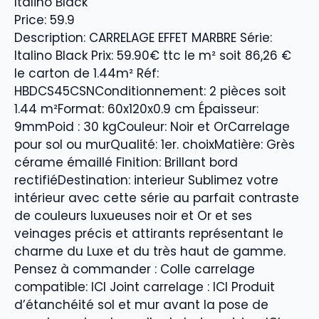
Italino Black
Price: 59.9
Description: CARRELAGE EFFET MARBRE Série:
Italino Black Prix: 59.90€ ttc le m² soit 86,26 €
le carton de 1.44m² Réf:
HBDCS45CSNConditionnement: 2 pièces soit
1.44 m²Format: 60x120x0.9 cm Épaisseur:
9mmPoid : 30 kgCouleur: Noir et OrCarrelage
pour sol ou murQualité: 1er. choixMatière: Grès
cérame émaillé Finition: Brillant bord
rectifiéDestination: interieur Sublimez votre
intérieur avec cette série au parfait contraste
de couleurs luxueuses noir et Or et ses
veinages précis et attirants représentant le
charme du Luxe et du très haut de gamme.
Pensez à commander : Colle carrelage
compatible: ICI Joint carrelage : ICI Produit
d’étanchéité sol et mur avant la pose de