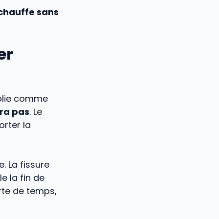
chauffe sans
er
e plie comme
dra pas
. Le
rter la
. La fissure
e la fin de
rte de temps,