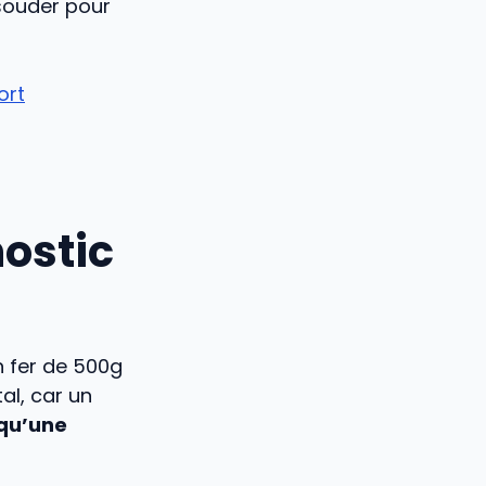
 souder pour
ort
nostic
n fer de 500g
al, car un
qu’une