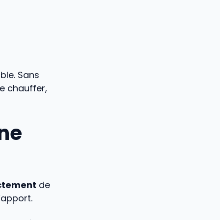
ible. Sans
de chauffer,
une
ectement
de
’apport.