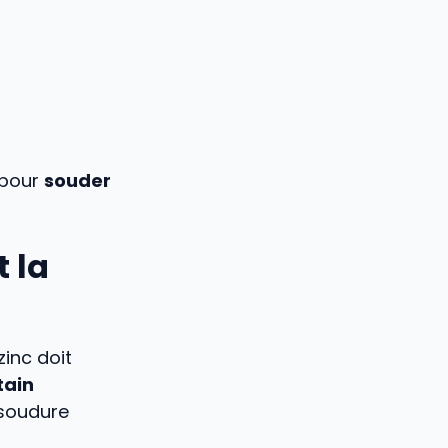
 pour
souder
 la
inc doit
tain
 soudure