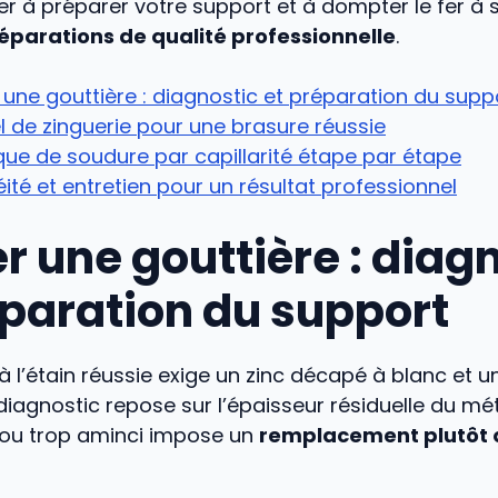
er à préparer votre support et à dompter le fer à
éparations de qualité professionnelle
.
une gouttière : diagnostic et préparation du supp
l de zinguerie pour une brasure réussie
ue de soudure par capillarité étape par étape
ité et entretien pour un résultat professionnel
r une gouttière : diag
éparation du support
 l’étain réussie exige un zinc décapé à blanc et u
iagnostic repose sur l’épaisseur résiduelle du mét
 ou trop aminci impose un
remplacement plutôt 