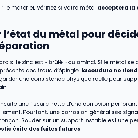
r le matériel, vérifiez si votre métal
acceptera la 
 l’état du métal pour décid
réparation
rd si le zinc est « brûlé » ou aminci. Si le métal s
présente des trous d’épingle,
la soudure ne tien
garder une consistance physique réelle pour suppo
in.
ensuite une fissure nette d’une corrosion perforante
ilement. Pourtant, une corrosion généralisée signal
tronçon. Souder sur un support instable est une pe
stic évite des fuites futures
.