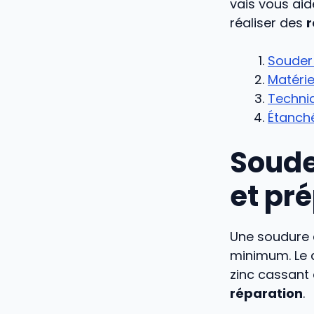
vais vous aid
réaliser des
r
Souder 
Matérie
Techniq
Étanché
Soude
et pr
Une soudure à
minimum. Le d
zinc cassant
réparation
.