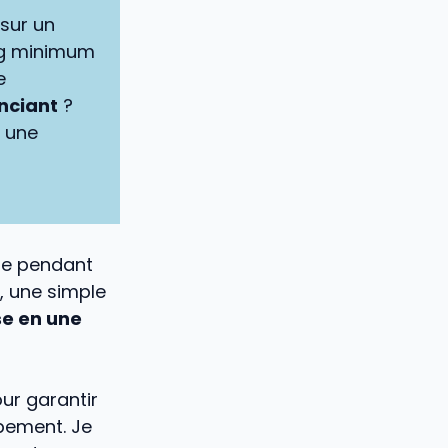
sur un
00g minimum
e
enciant
?
 une
ure pendant
, une simple
e en une
our garantir
ipement. Je