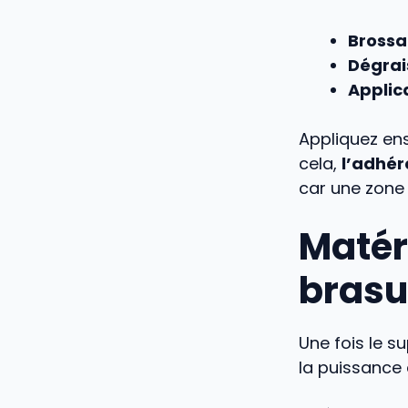
Bross
Dégra
Applica
Appliquez ens
cela,
l’adhér
car une zone 
Matér
brasu
Une fois le s
la puissance 