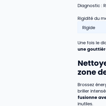
Diagnostic :
Rigidité du m
Une fois le d
une gouttiè
Nettoy
zone d
Brossez énerg
briller inten
fusionne ave
inutiles.