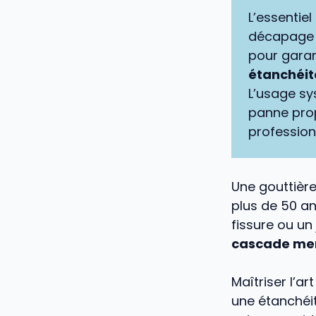
L’essentiel
décapage à
pour garan
étanchéité
L’usage sy
panne prop
profession
Une gouttière
plus de 50 an
fissure ou un 
cascade me
Maîtriser l’a
une étanchéit