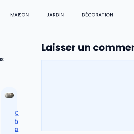
MAISON
JARDIN
DÉCORATION
Laisser un commen
us
Commentaire
C
h
o