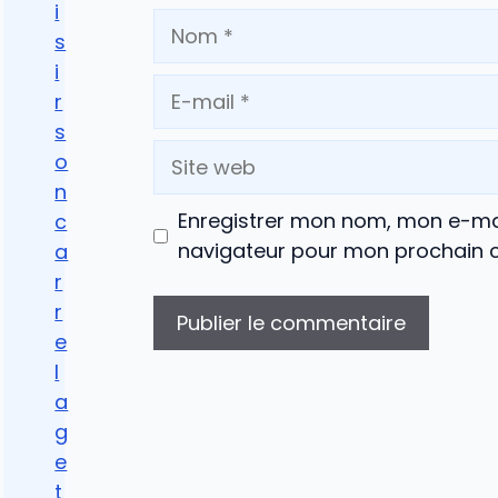
i
Nom
s
i
E-
r
mail
s
Site
o
web
n
Enregistrer mon nom, mon e-mai
c
navigateur pour mon prochain 
a
r
r
e
l
a
g
e
t