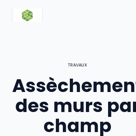
Aller
au
contenu
TRAVAUX
Assèchemen
des murs pa
champ